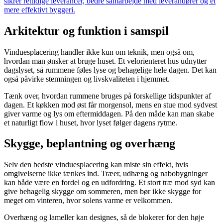
sikrer rettidige leverancer, bedre samarbejde med leverandører og et
mere effektivt byggeri.
Arkitektur og funktion i samspil
Vinduesplacering handler ikke kun om teknik, men også om,
hvordan man ønsker at bruge huset. Et velorienteret hus udnytter
dagslyset, så rummene føles lyse og behagelige hele dagen. Det kan
også påvirke stemningen og livskvaliteten i hjemmet.
Tænk over, hvordan rummene bruges på forskellige tidspunkter af
dagen. Et køkken mod øst får morgensol, mens en stue mod sydvest
giver varme og lys om eftermiddagen. På den måde kan man skabe
et naturligt flow i huset, hvor lyset følger dagens rytme.
Skygge, beplantning og overhæng
Selv den bedste vinduesplacering kan miste sin effekt, hvis
omgivelserne ikke tænkes ind. Træer, udhæng og nabobygninger
kan både være en fordel og en udfordring. Et stort træ mod syd kan
give behagelig skygge om sommeren, men bør ikke skygge for
meget om vinteren, hvor solens varme er velkommen.
Overhæng og lameller kan designes, så de blokerer for den høje