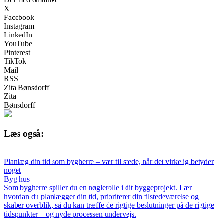
X
Facebook
Instagram
LinkedIn
YouTube
Pinterest
TikTok
Mail
RSS
Zita Bønsdorff
Zita
Bønsdorff
Læs også:
Planlæg din tid som bygherre – vær til stede, når det virkelig betyder
noget
Byg hus
Som bygherre spiller du en nøglerolle i dit byggeprojekt. Lær
hvordan du planlægger din tid, prioriterer din tilstedeværelse og
skaber overblik, så du kan træffe de rigtige beslutninger på de rigtige
tidspunkter – og nyde processen undervejs.