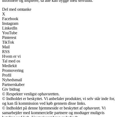
informere og inspirere, så alle kan bygge med selvtillid.
Del med omtanke
X
Facebook
Instagram
LinkedIn
YouTube
Pinterest
TikTok
Mail
RSS
Hvem er vi
Tal med os
Mediekit
Promovering
Profil
Nyhedsmail
Partnerskaber
Giv bidrag
© Respekter venligst ophavsretten.
© Indholdet er beskyttet. Vi anbefaler produkter, vi selv står inde for,
og kan få kommission ved køb gennem disse links.
© Indholdet på denne hjemmeside er beskyttet af ophavsret. Vi
samarbejder med kommercielle partnere og modtager muligvis