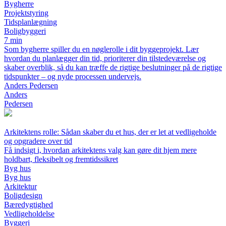
Bygherre
Projektstyring
Tidsplanlægning
Boligbyggeri
7 min
Som bygherre spiller du en nøglerolle i dit byggeprojekt. Lær
hvordan du planlægger din tid, prioriterer din tilstedeværelse og
skaber overblik, så du kan træffe de rigtige beslutninger på de rigtige
tidspunkter – og nyde processen undervejs.
Anders Pedersen
Anders
Pedersen
Arkitektens rolle: Sådan skaber du et hus, der er let at vedligeholde
og opgradere over tid
Få indsigt i, hvordan arkitektens valg kan gøre dit hjem mere
holdbart, fleksibelt og fremtidssikret
Byg hus
Byg hus
Arkitektur
Boligdesign
Bæredygtighed
Vedligeholdelse
Byggeri