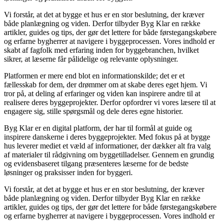
Vi forstår, at det at bygge et hus er en stor beslutning, der kræver
både planlægning og viden. Derfor tilbyder Byg Klar en række
artikler, guides og tips, der gør det lettere for både førstegangskøbere
og erfarne bygherrer at navigere i byggeprocessen. Vores indhold er
skabt af fagfolk med erfaring inden for byggebranchen, hvilket
sikrer, at læserne får pålidelige og relevante oplysninger.
Platformen er mere end blot en informationskilde; det er et
fællesskab for dem, der drømmer om at skabe deres eget hjem. Vi
tror på, at deling af erfaringer og viden kan inspirere andre til at
realisere deres byggeprojekter. Derfor opfordrer vi vores læsere til at
engagere sig, stille spørgsmål og dele deres egne historier.
Byg Klar er en digital platform, der har til formål at guide og
inspirere danskerne i deres byggeprojekter. Med fokus på at bygge
hus leverer mediet et væld af informationer, der dækker alt fra valg
af materialer til rådgivning om byggetilladelser. Gennem en grundig
og evidensbaseret tilgang præsenteres læserne for de bedste
løsninger og praksisser inden for byggeri.
Vi forstår, at det at bygge et hus er en stor beslutning, der kræver
både planlægning og viden. Derfor tilbyder Byg Klar en række
artikler, guides og tips, der gør det lettere for både førstegangskøbere
og erfarne bygherrer at navigere i byggeprocessen. Vores indhold er