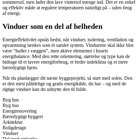
sommersol, men lader den lave vintersol trænge ind. Det er en enkel
og effektiv måde at regulere temperaturen naturligt på – uden brug
af energi.
Vinduer som en del af helheden
Energieffektivitet opnås bedst, når vinduer, isolering, ventilation og
opvarmning tænkes som ét samlet system. Vinduerne skal ikke blot
være “huller i væggen”, men aktive elementer i husets
energibalance. Med den rette orientering, størrelse og type kan de
bidrage til et lavere energiforbrug, et bedre indeklima og et mere
bæredygtigt hjem.
Når du planlægger dit næste byggeprojekt, så start med solen. Den
er den mest pålidelige og gratis energikilde, du har – og med de
rigtige vinduer kan du udnytte den til fulde.
Byg hus
Byg hus
Energirenovering
Bæredygtigt byggeri
Arkitektur
Boligdesign
Vinduer
Del med omtanke