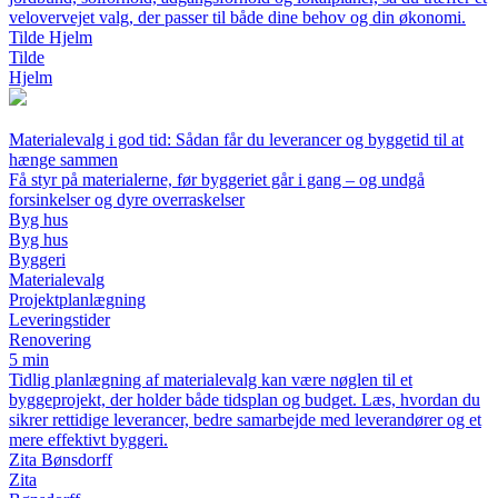
velovervejet valg, der passer til både dine behov og din økonomi.
Tilde Hjelm
Tilde
Hjelm
Materialevalg i god tid: Sådan får du leverancer og byggetid til at
hænge sammen
Få styr på materialerne, før byggeriet går i gang – og undgå
forsinkelser og dyre overraskelser
Byg hus
Byg hus
Byggeri
Materialevalg
Projektplanlægning
Leveringstider
Renovering
5 min
Tidlig planlægning af materialevalg kan være nøglen til et
byggeprojekt, der holder både tidsplan og budget. Læs, hvordan du
sikrer rettidige leverancer, bedre samarbejde med leverandører og et
mere effektivt byggeri.
Zita Bønsdorff
Zita