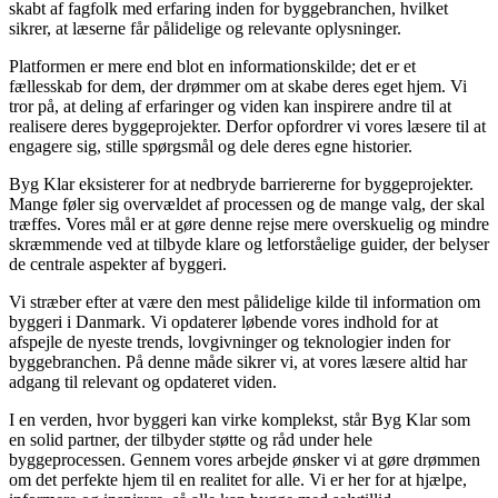
skabt af fagfolk med erfaring inden for byggebranchen, hvilket
sikrer, at læserne får pålidelige og relevante oplysninger.
Platformen er mere end blot en informationskilde; det er et
fællesskab for dem, der drømmer om at skabe deres eget hjem. Vi
tror på, at deling af erfaringer og viden kan inspirere andre til at
realisere deres byggeprojekter. Derfor opfordrer vi vores læsere til at
engagere sig, stille spørgsmål og dele deres egne historier.
Byg Klar eksisterer for at nedbryde barriererne for byggeprojekter.
Mange føler sig overvældet af processen og de mange valg, der skal
træffes. Vores mål er at gøre denne rejse mere overskuelig og mindre
skræmmende ved at tilbyde klare og letforståelige guider, der belyser
de centrale aspekter af byggeri.
Vi stræber efter at være den mest pålidelige kilde til information om
byggeri i Danmark. Vi opdaterer løbende vores indhold for at
afspejle de nyeste trends, lovgivninger og teknologier inden for
byggebranchen. På denne måde sikrer vi, at vores læsere altid har
adgang til relevant og opdateret viden.
I en verden, hvor byggeri kan virke komplekst, står Byg Klar som
en solid partner, der tilbyder støtte og råd under hele
byggeprocessen. Gennem vores arbejde ønsker vi at gøre drømmen
om det perfekte hjem til en realitet for alle. Vi er her for at hjælpe,