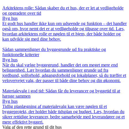
Arkitektens rolle: Sådan skaber du et hus, der er let at vedligeholde
og opgradere over tid
Byg hus
Et godt hus handler ikke kun om udseende og funktion – det handler
også om, hvor nemt det er at vedligeholde og tilpasse over tid. Læs,
hvordan arkitektens rolle er nøglen til et hjem, der både holder og
kan udvikle sig med dine behov.
Sådan sammenligner du byggegrunde ud fra praktiske og
funktionelle kriterier
Byg hus
Når du skal vælge byggegrund, handler det om meget mere end
beliggenhed. Lær hvordan du sammenligner grunde ud fra
jordbund, solforhold, adgangsforhold og lokalplaner, så du træffer et
velovervejet valg, der passer til både dine behov og din økonomi.
Materialevalg i god tid: Sådan får du leverancer og byggetid til at
hænge sammen
Byg hus
Tidlig planlægning af materialevalg kan være nøglen til et
byggeprojekt, der holder både tidsplan og budget. Læs, hvordan du
sikrer rettidige leverancer, bedre samarbejde med leverandører og et
mere effektivt byggeri.
Valg af den rette grund til dit hus