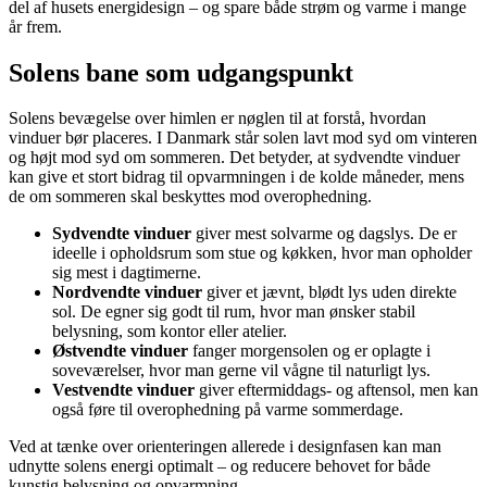
del af husets energidesign – og spare både strøm og varme i mange
år frem.
Solens bane som udgangspunkt
Solens bevægelse over himlen er nøglen til at forstå, hvordan
vinduer bør placeres. I Danmark står solen lavt mod syd om vinteren
og højt mod syd om sommeren. Det betyder, at sydvendte vinduer
kan give et stort bidrag til opvarmningen i de kolde måneder, mens
de om sommeren skal beskyttes mod overophedning.
Sydvendte vinduer
giver mest solvarme og dagslys. De er
ideelle i opholdsrum som stue og køkken, hvor man opholder
sig mest i dagtimerne.
Nordvendte vinduer
giver et jævnt, blødt lys uden direkte
sol. De egner sig godt til rum, hvor man ønsker stabil
belysning, som kontor eller atelier.
Østvendte vinduer
fanger morgensolen og er oplagte i
soveværelser, hvor man gerne vil vågne til naturligt lys.
Vestvendte vinduer
giver eftermiddags- og aftensol, men kan
også føre til overophedning på varme sommerdage.
Ved at tænke over orienteringen allerede i designfasen kan man
udnytte solens energi optimalt – og reducere behovet for både
kunstig belysning og opvarmning.