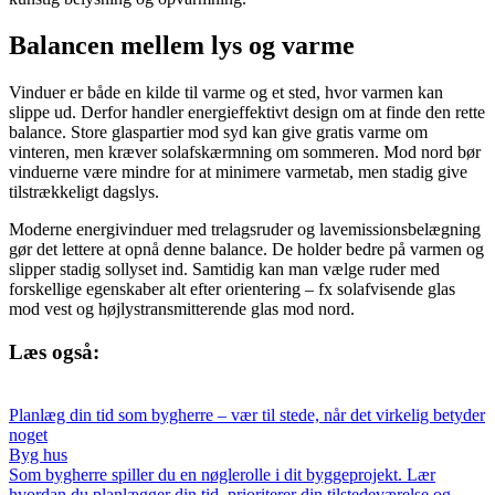
Balancen mellem lys og varme
Vinduer er både en kilde til varme og et sted, hvor varmen kan
slippe ud. Derfor handler energieffektivt design om at finde den rette
balance. Store glaspartier mod syd kan give gratis varme om
vinteren, men kræver solafskærmning om sommeren. Mod nord bør
vinduerne være mindre for at minimere varmetab, men stadig give
tilstrækkeligt dagslys.
Moderne energivinduer med trelagsruder og lavemissionsbelægning
gør det lettere at opnå denne balance. De holder bedre på varmen og
slipper stadig sollyset ind. Samtidig kan man vælge ruder med
forskellige egenskaber alt efter orientering – fx solafvisende glas
mod vest og højlystransmitterende glas mod nord.
Læs også:
Planlæg din tid som bygherre – vær til stede, når det virkelig betyder
noget
Byg hus
Som bygherre spiller du en nøglerolle i dit byggeprojekt. Lær
hvordan du planlægger din tid, prioriterer din tilstedeværelse og