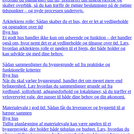
skaber overblik, så du kan træffe de rigtige beslutninger på de rigtige
tidspunkter – og nyde processen undervejs.
Arkitektens rolle: Sådan skaber du et hus, der er let at vedligeholde
og opgradere over tid
Byg hus
Et godt hus handler ikke kun om udseende og funktion – det handler
også om, hvor nemt det er at vedligeholde og tilpasse over tid. Læs,
hvordan arkitektens rolle er nøglen til et hjem, der både holder og
kan udvikle sig med dine behov.
Sådan sammenligner du byggegrunde ud fra praktiske og
funktionelle kriterier
Byg hus
Når du skal vælge byggegrund, handler det om meget mere end
beliggenhed. Lær hvordan du sammenligner grunde ud fra
jordbund, solforhold, adgangsforhold og lokalplaner, så du træffer et
velovervejet valg, der passer til både dine behov og din økonomi.
Materialevalg i god tid: Sådan får du leverancer og byggetid til at
hænge sammen
Byg hus
Tidlig planlægning af materialevalg kan være nøglen til et
byggeprojekt, der holder både tidsplan og budget. Læs, hvordan du