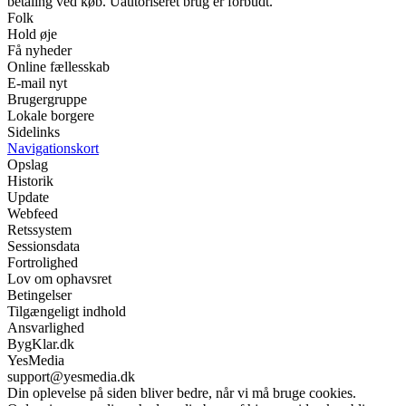
betaling ved køb. Uautoriseret brug er forbudt.
Folk
Hold øje
Få nyheder
Online fællesskab
E-mail nyt
Brugergruppe
Lokale borgere
Sidelinks
Navigationskort
Opslag
Historik
Update
Webfeed
Retssystem
Sessionsdata
Fortrolighed
Lov om ophavsret
Betingelser
Tilgængeligt indhold
Ansvarlighed
BygKlar.dk
YesMedia
support@yesmedia.dk
Din oplevelse på siden bliver bedre, når vi må bruge cookies.