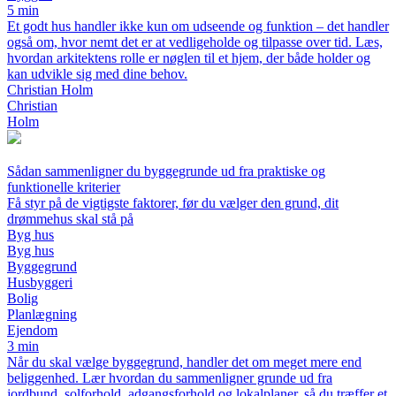
5 min
Et godt hus handler ikke kun om udseende og funktion – det handler
også om, hvor nemt det er at vedligeholde og tilpasse over tid. Læs,
hvordan arkitektens rolle er nøglen til et hjem, der både holder og
kan udvikle sig med dine behov.
Christian Holm
Christian
Holm
Sådan sammenligner du byggegrunde ud fra praktiske og
funktionelle kriterier
Få styr på de vigtigste faktorer, før du vælger den grund, dit
drømmehus skal stå på
Byg hus
Byg hus
Byggegrund
Husbyggeri
Bolig
Planlægning
Ejendom
3 min
Når du skal vælge byggegrund, handler det om meget mere end
beliggenhed. Lær hvordan du sammenligner grunde ud fra
jordbund, solforhold, adgangsforhold og lokalplaner, så du træffer et