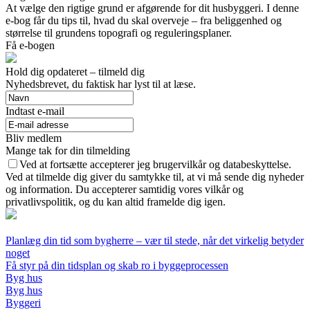
At vælge den rigtige grund er afgørende for dit husbyggeri. I denne
e-bog får du tips til, hvad du skal overveje – fra beliggenhed og
størrelse til grundens topografi og reguleringsplaner.
Få e-bogen
Hold dig opdateret – tilmeld dig
Nyhedsbrevet, du faktisk har lyst til at læse.
Indtast e-mail
Bliv medlem
Mange tak for din tilmelding
Ved at fortsætte accepterer jeg brugervilkår og databeskyttelse.
Ved at tilmelde dig giver du samtykke til, at vi må sende dig nyheder
og information. Du accepterer samtidig vores vilkår og
privatlivspolitik, og du kan altid framelde dig igen.
Planlæg din tid som bygherre – vær til stede, når det virkelig betyder
noget
Få styr på din tidsplan og skab ro i byggeprocessen
Byg hus
Byg hus
Byggeri